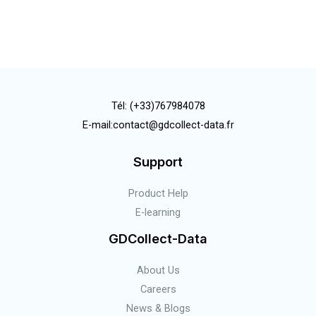
Tél: (+33)767984078
E-mail:contact@gdcollect-data.fr
Support
Product Help
E-learning
GDCollect-Data
About Us
Careers
News & Blogs