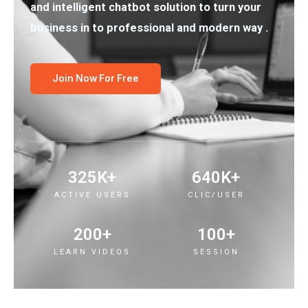
and intelligent chatbot solution to turn your
business in to professional and modern way .
Join Now For Free
325
K+
640
K+
ACTIVE USERS
CLIC/USER
200
+
100
+
LEARN VIDEOS
SESSION